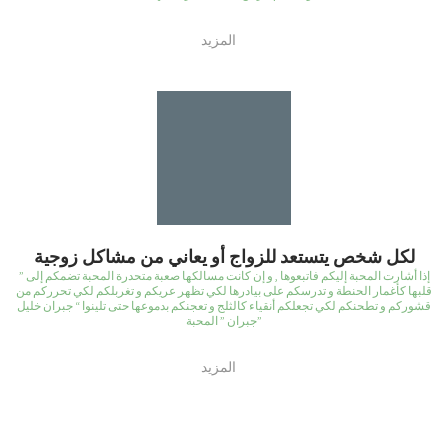
المزيد
لكل شخص يتستعد للزواج أو يعاني من مشاكل زوجية
” إذا أشارت المحبة إليكم فاتبعوها , و إن كانت مسالكها صعبة متحدرة المحبة تضمكم إلى
قلبها كأغمار الحنطة و تدرسكم على بيادرها لكي تظهر عريكم و تغربلكم لكي تحرركم من
قشوركم و تطحنكم لكي تجعلكم أنقياء كالثلج و تعجنكم بدموعها حتى تلينوا “ جبران خليل
جبران ” المحبة”
المزيد