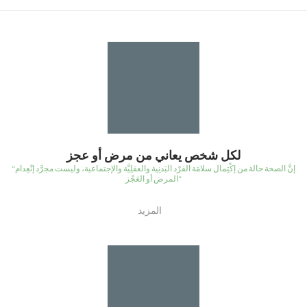
لكل شخص يعاني من مرض أو عجز
“إنَّ الصحة حالة من إكْتِمال سلامَة الفرْد البَدنِية والعقلِيَّة والإجتماعية، وليست مجرَّد إنْعِدام
المرض أو العَجْز“
المزيد