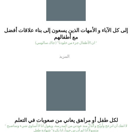
إلى كل الآباء و الأمهات الذين يسعون إلى بناء علاقات أفضل
مع أطفالهم
(ان الأطفال جزء من خلودنا” ( جاك سالومي “
المزيد
لكل طفل أو مراهق يعاني من صعوبات في التعلم
” لا انفك أن انزعج وأُوبَّخ و أَنْذَلّْ منذ عودتي من المدرسة، ويقول انا لا أُساوي شيء وساصبح
متسولاً أذا لم أدرس جيداً، انا نكرة” شهادة طفل