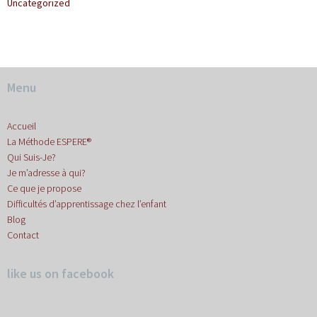
Uncategorized
Menu
Accueil
La Méthode ESPERE®
Qui Suis-Je?
Je m’adresse à qui?
Ce que je propose
Difficultés d’apprentissage chez l’enfant
Blog
Contact
like us on facebook