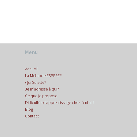
Menu
Accueil
La Méthode ESPERE®
Qui Suis-Je?
Je m’adresse à qui?
Ce que je propose
Difficultés d’apprentissage chez l’enfant
Blog
Contact