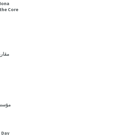
 the Core
مقاربة الصعوبات النفسية لدى الأطفال
مؤسسة الصفدي أطلقت حلقات الثقافة
l Day