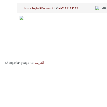
Cha
Mona Feghali Doumani
✆
+961 79 18 13 79
Change language to:
العربية