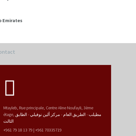
ontact
Mtayleb, Rue principale, Centre Aline Noufayli, 3ème
étage,
مطيلب - الطريق العام - مركز ألين نوفيلي - الطابق
الثالث
+961 79 18 13 79 | +961 70335719