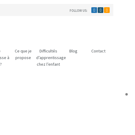
FOLLOW US:
e
Ce que je
Difficultés
Blog
Contact
sse à
propose
d’apprentissage
?
chez l’enfant