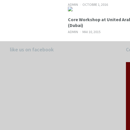
ADMIN
OCTOBRE 1, 2016
Core Workshop at United Arab Emirates
(Dubai)
ADMIN
MAI 10, 2015
like us on facebook
C