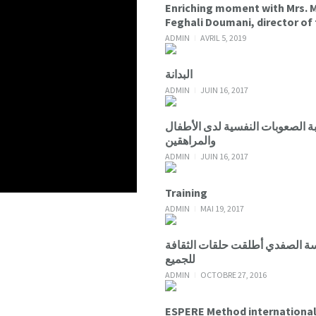
Enriching moment with Mrs. Mona
Feghali Doumani, director of
ADMIN
AVRIL 5, 2019
البدانة
ADMIN
JUIN 16, 2017
والمراهقين
ADMIN
JUIN 16, 2017
Training
ADMIN
MAI 19, 2017
للجميع
ADMIN
OCTOBRE 27, 2016
ESPERE Method internationa