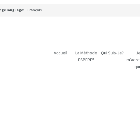
nge language:
Français
Accueil
La Méthode
Qui Suis-Je?
J
ESPERE®
m’adre
qui